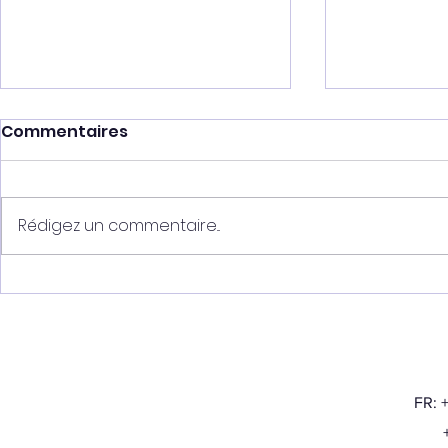
Commentaires
Rédigez un commentaire...
De retour
Vitalis HN rejoint son
nouveau foyer
FR: 
+32