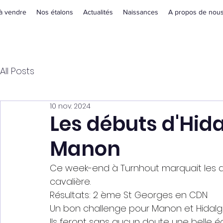
à vendre
Nos étalons
Actualités
Naissances
A propos de nou
All Posts
10 nov. 2024
Les débuts d'Hid
Manon
Ce week-end à Turnhout marquait les d
cavalière.
Résultats: 2 ème St Georges en CDN
Un bon challenge pour Manon et Hidalg
Ils feront sans aucun doute une belle é