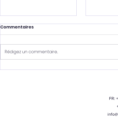
Commentaires
Rédigez un commentaire...
De retour
Vitalis HN rejoint son
nouveau foyer
FR: 
+32
info@